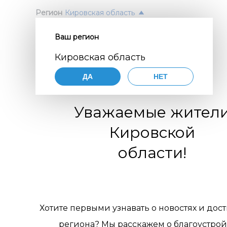
Регион
Кировская область
Ваш регион
Согл
ПОЛ
Кировская область
перс
Авт
ДА
НЕТ
орга
Нажимая
согласие
Уважаемые жител
порядке,
цифр
по разви
Кировской
коммуни
обще
организа
области!
119770001
комм
муниципа
pdn@dial
отн
сайте
htt
требован
пер
персонал
Хотите первыми узнавать о новостях и дос
Цели 
1. Об
региона? Мы расскажем о благоустрой